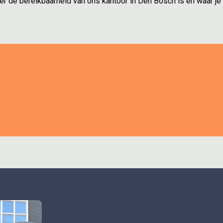
r de bereikbaarheid van ons kantoor in Den Bosch is en waar je 