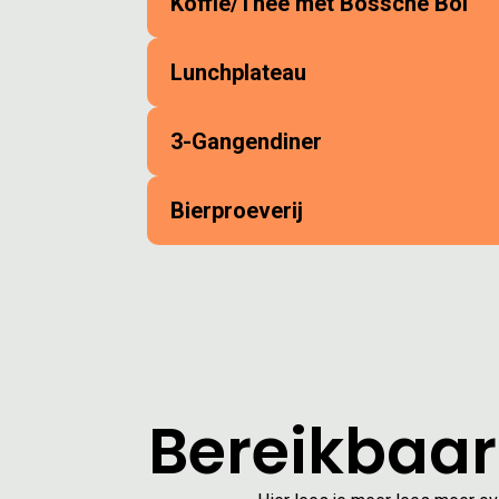
Koffie/Thee met Bossche Bol
Lunchplateau
3-Gangendiner
Bierproeverij
Bereikbaar