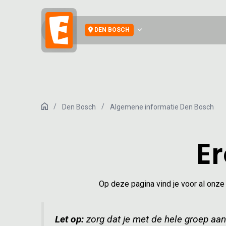
Ga
naar
de
DEN BOSCH
inhoud
/
/
Den Bosch
Algemene informatie Den Bosch
H
o
E
m
e
Op deze pagina vind je voor al onze 
Let op:
zorg dat je met de hele groep aanw