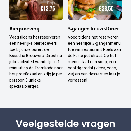
Prijs
Prijs
€13,75
€38,50
Bierproeverij
3-gangen keuze-Diner
Voeg tijdens het reserveren
Voeg tijdens het reserveren
een heerlijke bierproeverij
een heerlijke 3-gangenmenu
toe bij onze buren, de
toe van restaurant Roels aan
Bossche Brouwers. Direct na
de korte put straat. Op het
jullie activiteit wandel je in 1
menu staat een soep, een
minuut op de Tramkade naar
hoofdgerecht (vlees, vega,
het proeflokaal en krijg je per
vis) en een dessert en laat je
persoon 3 unieke
verrassen!
speciaalbiertjes.
Veelgestelde vragen