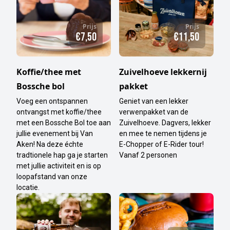
Prijs
Prijs
€7,50
€11,50
Koffie/thee met
Zuivelhoeve lekkernij
Bossche bol
pakket
Voeg een ontspannen
Geniet van een lekker
ontvangst met koffie/thee
verwenpakket van de
met een Bossche Bol toe aan
Zuivelhoeve. Dagvers, lekker
jullie evenement bij Van
en mee te nemen tijdens je
Aken! Na deze échte
E-Chopper of E-Rider tour!
tradtionele hap ga je starten
Vanaf 2 personen
met jullie activiteit en is op
loopafstand van onze
locatie.