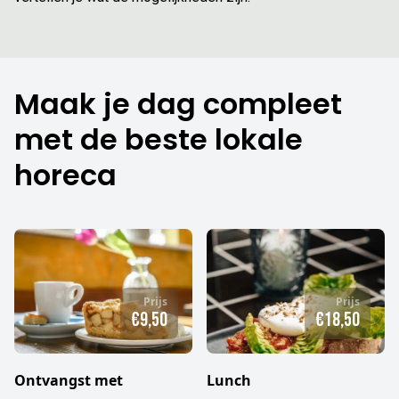
Maak je dag compleet
met de beste lokale
horeca
Prijs
Prijs
€9,50
€18,50
Ontvangst met
Lunch