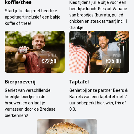
koffie/thee
Kies tijdens jullie uitje voor een
heerlijke lunch. Kies uit Variatie
Start jullie dag met heerlijke
van broodjes (burrata, pulled
appeltaart inclusief een bakje
chicken en steak tartaar) incl. 1
koffie of thee!
drankje.
Prijs
Prijs
€22,50
€25,00
Bierproeverij
Taptafel
Geniet van verschillende
Geniet bij onze partner Beers &
heerlijke biertjes in de
Barrels van een taptafel met 2
brouwerijen en laat je
uur onbeperkt bier, wijn, fris of
verrassen door de Bredase
0.0.
bierkenners!