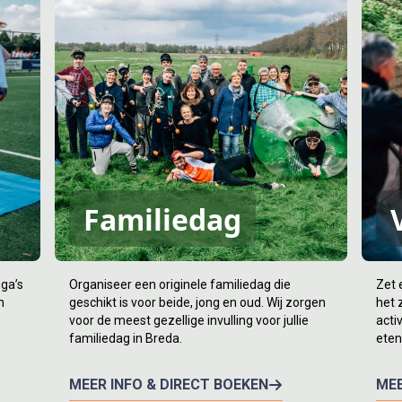
Familiedag
ega’s
Organiseer een originele familiedag die
Zet 
n
geschikt is voor beide, jong en oud. Wij zorgen
het 
voor de meest gezellige invulling voor jullie
acti
familiedag in Breda.
eten
MEER INFO & DIRECT BOEKEN
MEE