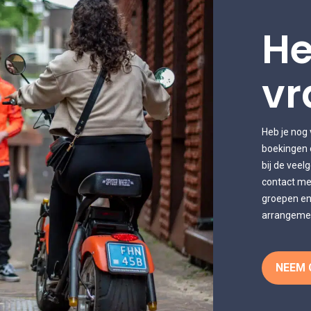
He
vr
Heb je nog
boekingen 
bij de veel
contact met
groepen en
arrangemen
NEEM 