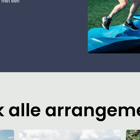
f met een
k alle arrange