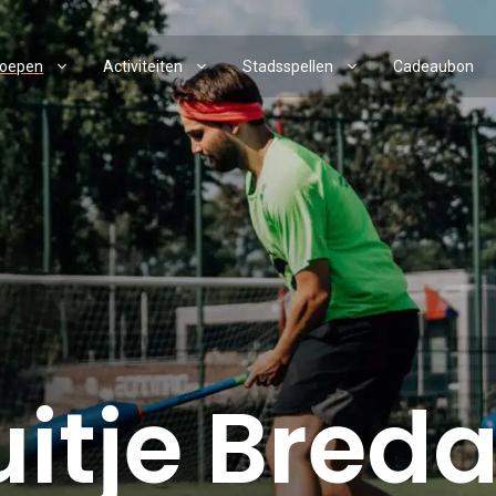
roepen
Activiteiten
Stadsspellen
Cadeaubon
itje Bred