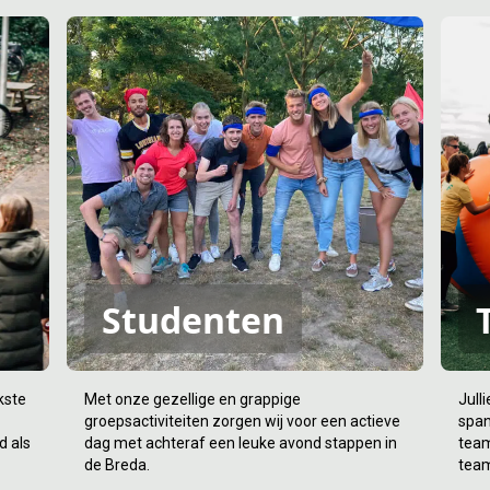
Studenten
kste
Met onze gezellige en grappige
Jull
groepsactiviteiten zorgen wij voor een actieve
span
d als
dag met achteraf een leuke avond stappen in
team
de Breda.
tea