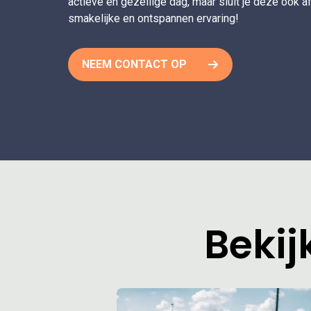
actieve en gezellige dag, maar sluit je deze ook a
smakelijke en ontspannen ervaring!
NEEM CONTACT OP
Bekij