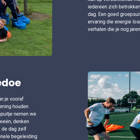
iedereen zich betrokken
dag. Een goed groepsuit
ervaring die energie lo
verhalen die je nog jar
edoe
n je vooraf
ekening houden
opuitje nemen we
ideeën, denken
p de dag zelf
onele begeleiding