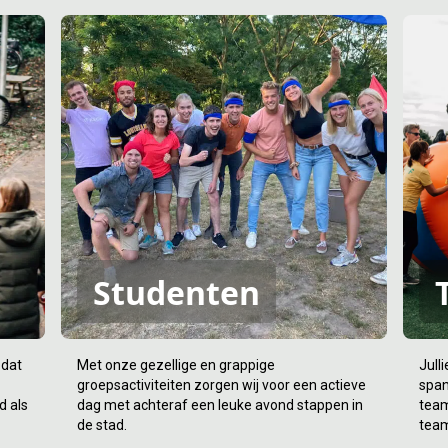
Studenten
 dat
Met onze gezellige en grappige
Jull
groepsactiviteiten zorgen wij voor een actieve
span
d als
dag met achteraf een leuke avond stappen in
team
de stad.
tea