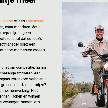
itje meer
weekend
of een
Familiedag
:
ren, maar meedoen. Actie
roepsuitje is geen
betekent het dat collega’s
jectmanager blijkt een
Dat soort momenten creëert
erker van wordt.
ait het om competitie, humor
hallenge trotseren, een
aangaan zorgt voor verhalen
 gezinnen of familie-uitjes?
 en samenwerking. Niet
ennen, lachen en winnen.
fde verlangen: samen iets