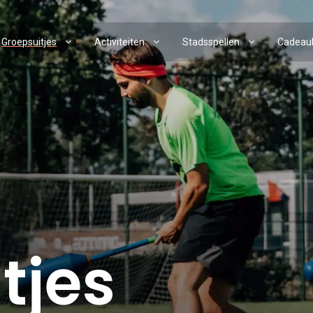
Groepsuitjes
Activiteiten
Stadsspellen
Cadeau
tjes