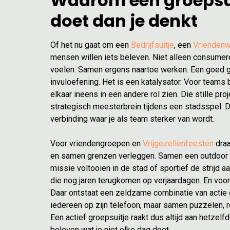
Waarom een groepsu
doet dan je denkt
Of het nu gaat om een
Bedrijfsuitje
, een
Vrienden
mensen willen iets beleven. Niet alleen consume
voelen. Samen ergens naartoe werken. Een goed g
invuloefening. Het is een katalysator. Voor teams 
elkaar ineens in een andere rol zien. Die stille pro
strategisch meesterbrein tijdens een stadsspel. 
verbinding waar je als team st
Voor vriendengroepen en
Vrijgezellenfeesten
dra
en samen grenzen verleggen. Samen een outdoor c
missie voltooien in de stad of sportief de strijd 
die nog jaren terugkomen op verjaardagen. En voor
Daar ontstaat een zeldzame combinatie van actie
iedereen op zijn telefoon, maar samen puzzelen, r
Een actief groepsuitje raakt dus altijd aan hetzel
beleven wat je niet elke dag doet.