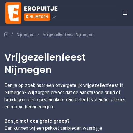
Ga
naar
Me
de
NIJMEGEN
inhoud
/
/
Nijmegen
Vrijgezellenfeest Nijmegen
H
o
Vrijgezellenfeest
m
e
Nijmegen
Ben je op zoek naar een onvergetelijk vrijgezellenfeest in
Nijmegen? Wij zorgen ervoor dat de aanstaande bruid of
bruidegom een spectaculaire dag beleeft vol actie, plezier
en mooie herinneringen.
Ben je met een grote groep?
Dan kunnen wij een pakket aanbieden waarbij je