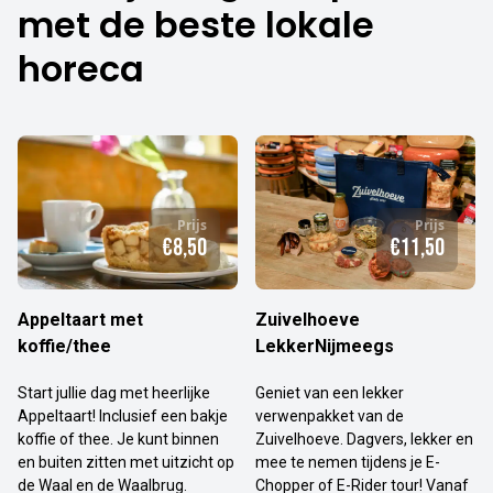
met de beste lokale
horeca
Prijs
Prijs
€8,50
€11,50
Appeltaart met
Zuivelhoeve
koffie/thee
LekkerNijmeegs
Start jullie dag met heerlijke
Geniet van een lekker
Appeltaart! Inclusief een bakje
verwenpakket van de
koffie of thee. Je kunt binnen
Zuivelhoeve. Dagvers, lekker en
en buiten zitten met uitzicht op
mee te nemen tijdens je E-
de Waal en de Waalbrug.
Chopper of E-Rider tour! Vanaf