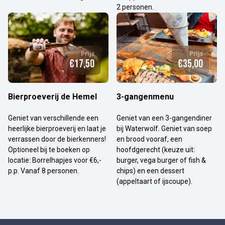
2 personen.
Prijs
Prijs
€17,50
€35,00
Bierproeverij de Hemel
3-gangenmenu
Geniet van verschillende een
Geniet van een 3-gangendiner
heerlijke bierproeverij en laat je
bij Waterwolf. Geniet van soep
verrassen door de bierkenners!
en brood vooraf, een
Optioneel bij te boeken op
hoofdgerecht (keuze uit:
locatie: Borrelhapjes voor €6,-
burger, vega burger of fish &
p.p. Vanaf 8 personen.
chips) en een dessert
(appeltaart of ijscoupe).