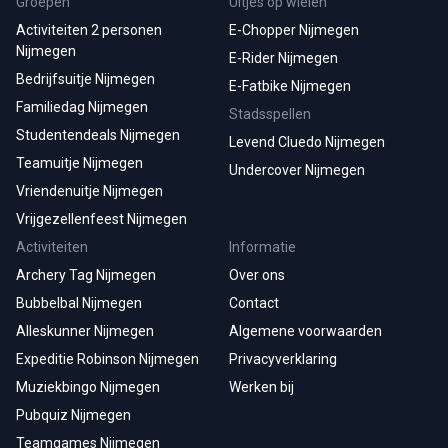
Groepen
Uitjes op wielen
Activiteiten 2 personen
E-Chopper Nijmegen
Nijmegen
E-Rider Nijmegen
Bedrijfsuitje Nijmegen
E-Fatbike Nijmegen
Familiedag Nijmegen
Stadsspellen
Studentendeals Nijmegen
Levend Cluedo Nijmegen
Teamuitje Nijmegen
Undercover Nijmegen
Vriendenuitje Nijmegen
Vrijgezellenfeest Nijmegen
Activiteiten
Informatie
Archery Tag Nijmegen
Over ons
Bubbelbal Nijmegen
Contact
Alleskunner Nijmegen
Algemene voorwaarden
Expeditie Robinson Nijmegen
Privacyverklaring
Muziekbingo Nijmegen
Werken bij
Pubquiz Nijmegen
Teamgames Nijmegen